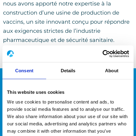
nous avons apporté notre expertise à la
construction d’une usine de production de
vaccins, un site innovant conçu pour répondre
aux exigences strictes de l’industrie
pharmaceutique et de sécurité sanitaire.
Lire +
Consent
Details
About
Travaux neufs –
Développement et
This website uses cookies
modernisation
We use cookies to personalise content and ads, to
provide social media features and to analyse our traffic.
Nous avons participé à un ambitieux projet
We also share information about your use of our site with
d’agrandissement et de modernisation d’une
our social media, advertising and analytics partners who
usine agroalimentaire, intégrant la
may combine it with other information that you’ve