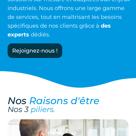
industriels. Nous offrons une large gamme
de services, tout en maîtrisant les besoins
spécifiques de nos clients grâce à
des
experts
dédiés.
Rejoignez-nous !
Nos
Raisons d'être
Nos 3
piliers.