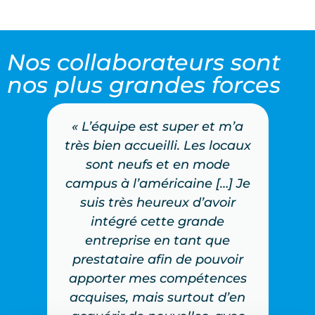
Nos
collaborateurs sont
nos plus grandes forces
ierie
« L’équipe est super et m’a
« J’
é de
très bien accueilli. Les locaux
de cu
du
sont neufs et en mode
d’ap
a
campus à l’américaine […] Je
A
 et à
suis très heureux d’avoir
pe
 ma
intégré cette grande
ouir
entreprise en tant que
si
de
prestataire afin de pouvoir
sup
ons
apporter mes compétences
pro
fiées
acquises, mais surtout d’en
Che