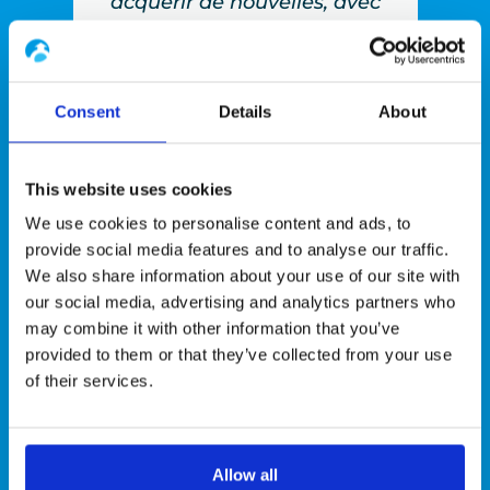
pper
acquérir de nouvelles, avec
ns le
des méthodes de travail
d’e
e
différentes de mes dernières
te a
missions. »
Consent
Details
About
lin
Antoine
This website uses cookies
Prestation chez
We use cookies to personalise content and ads, to
Framatome Lyon
provide social media features and to analyse our traffic.
We also share information about your use of our site with
é en
our social media, advertising and analytics partners who
may combine it with other information that you’ve
provided to them or that they’ve collected from your use
of their services.
Allow all