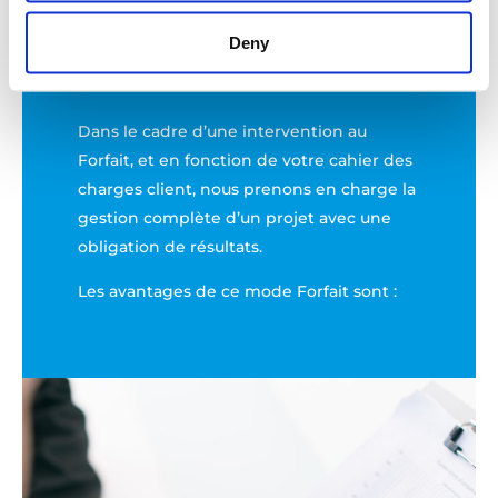
-Mise en place d'une ressource pour encadrer
les équipes
Deny
-Flexibilité et rigueur dans la gestion de vos
NOTRE OBJECTIF
charges
- Gestion managériale des équipes par
Dans le cadre d’une intervention au
l’intermédiaires de l’un de nos Responsables
Forfait, et en fonction de votre cahier des
d’activités
charges client, nous prenons en charge la
- Proposition de livrables adaptées aux
gestion complète d’un projet avec une
référentiels clients et respectant les
obligation de résultats.
procédures ARKADIA Ingénierie
Les avantages de ce mode Forfait sont :