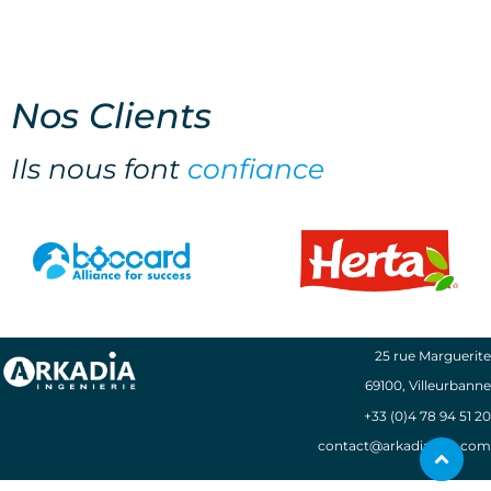
- Management individuel de l’expert en
mission.
- Maîtrise de la durée de la mission et des coûts
Nos
Clients
associés.
Ils nous font
confiance
- Réactivité et flexibilité.
- Engagement de moyens.
- Facturation au temps passé.
25 rue Marguerite
69100, Villeurbanne
+33 (0)4 78
94 51 20
contact@arkadia-ing.com