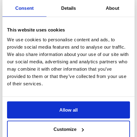
Consent
Details
About
This website uses cookies
We use cookies to personalise content and ads, to
provide social media features and to analyse our traffic.
We also share information about your use of our site with
our social media, advertising and analytics partners who
may combine it with other information that you’ve
provided to them or that they’ve collected from your use
of their services.
Allow all
- Savoir-faire et une expertise sur une discipline
spécifique
- Pilotage d'un projet de A à Z.
Customize
Forfait