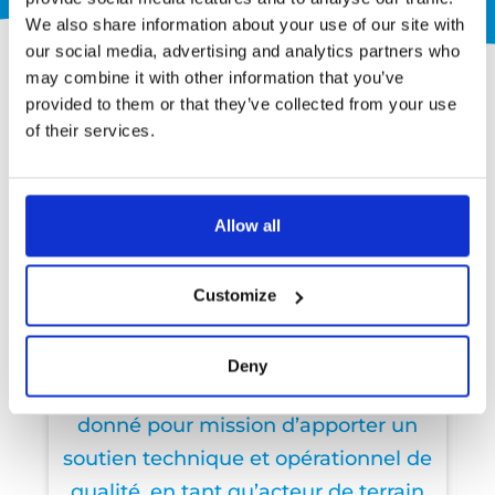
We also share information about your use of our site with
our social media, advertising and analytics partners who
may combine it with other information that you’ve
provided to them or that they’ve collected from your use
of their services.
2010
Allow all
Customize
Création ARKADIA
Ingénierie
A
Deny
Une équipe de passionnés s’est
g
donné pour mission d’apporter un
soutien technique et opérationnel de
qualité, en tant qu’acteur de terrain