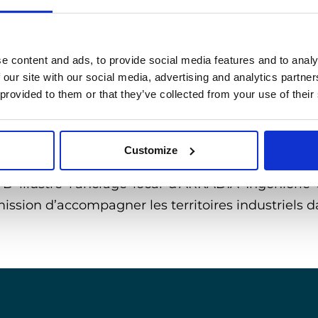
jets industriels du territoire.
que, ARKADIA Ingénierie réaffirme sa volonté
égion Hauts-de-France. Forte de son expertise
e content and ads, to provide social media features and to analy
is aux côtés des acteurs locaux.
 our site with our social media, advertising and analytics partn
 provided to them or that they’ve collected from your use of their
iper au rayonnement de ce bassin industriel stra
projets, toujours dans une démarche de per
Customize
.
D illustre l’ancrage local d’ARKADIA Ingénieri
ission d’accompagner les territoires industriels d