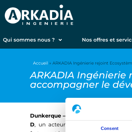
Qui sommes nous ?
Nos offres et servi
ARKADIA Ingénie
Accueil
»
ARKADIA Ingénierie rejoint Ecosystè
Dunkerque pour
ARKADIA Ingénierie 
accompagner le déve
industriel
Dunkerque –
Dans le cadre de son exp
D
, un acteur clé de la région. Cet
Consent