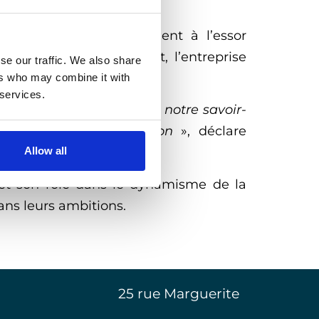
 de contribuer activement à l’essor
 et de son engagement, l’entreprise
se our traffic. We also share
ers who may combine it with
 services.
tégique et d’y apporter notre savoir-
formance et d’innovation
», déclare
Allow all
e et son rôle dans le dynamisme de la
ans leurs ambitions.
25 rue Marguerite