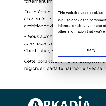
fortement impliquée dans les grands pro
En intégrant cet écosystème dynami
This website uses cookies
économique de Dunkerque et de la r
We use cookies to personalis
ambitionne de relever de nombreux déf
information about your use of
other information that you’ve
«
Nous sommes fiers de pouvoir partic
faire pour mener à bien de beaux 
Deny
Christopher, Business Developer Nord
Cette collaboration avec Ecosystème 
région, en parfaite harmonie avec sa m