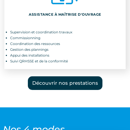
ASSISTANCE À MAÎTRISE D'OUVRAGE
ASSISTANCE À MAÎTRISE D'OUVRAGE
Supervision et coordination travaux
Supervision et coordination travaux
Commissionning
Commissionning
Coordination des ressources
Coordination des ressources
Gestion des plannings
Gestion des plannings
Appui des installations
Appui des installations
Suivi QRHSSE et de la conformité
Suivi QRHSSE et de la conformité
Découvrir nos prestations
Nos 4 modes