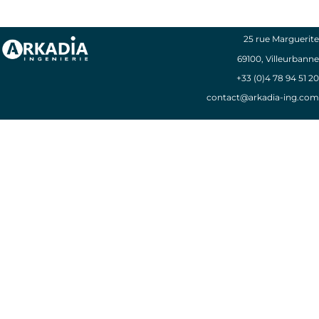
25 rue Marguerite
69100, Villeurbanne
+33 (0)4 78
94 51 20
contact@arkadia-ing.com