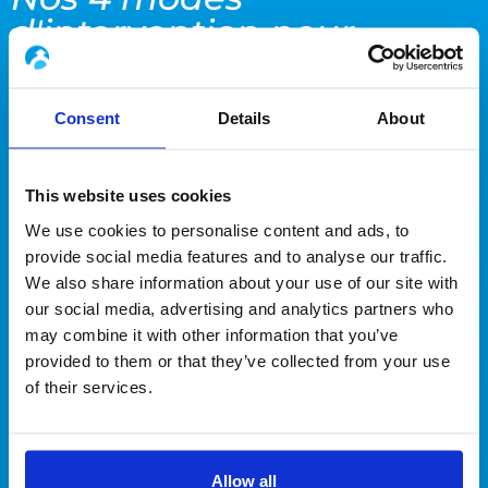
d'intervention
pour
répondre à vos
besoins
Consent
Details
About
WORKPACKAGE
This website uses cookies
We use cookies to personalise content and ads, to
provide social media features and to analyse our traffic.
PLATEAU
We also share information about your use of our site with
our social media, advertising and analytics partners who
may combine it with other information that you’ve
provided to them or that they’ve collected from your use
FORFAIT
of their services.
ASSISTANCE TECHNIQUE
Allow all