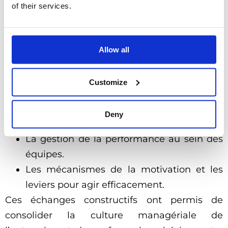
formation sur le management d’équipe,
of their services.
animée par l’expert Olivier Bellintani.
Un programme riche et inspirant, les
Allow all
participants ont exploré des thématiques clés
pour renforcer leurs compétences
Customize
managériales, notamment :
Les conditions d’un management
Deny
motivant.
La gestion de la performance au sein des
équipes.
Les mécanismes de la motivation et les
leviers pour agir efficacement.
Ces échanges constructifs ont permis de
consolider la culture managériale de