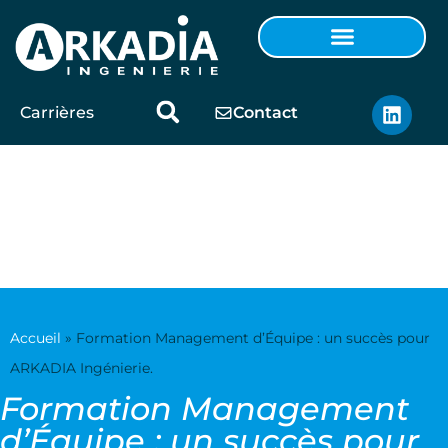
Carrières
Contact
Formation
Management
d’Équipe : un succès
pour ARKADIA
Accueil
»
Formation Management d’Équipe : un succès pour
Ingénierie.
ARKADIA Ingénierie.
Formation Management
d’Équipe : un succès pour